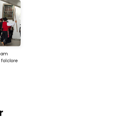
imam
folclore
r