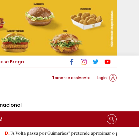
cese Braga
Torne-se assinante
Login
rnacional
M
 passa por Guimarães” pretende aproximar o público do ciclismo
|