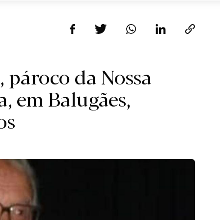
, pároco da Nossa
a, em Balugães,
os