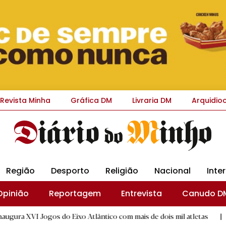
Revista Minha
Gráfica DM
Livraria DM
Arquidio
Região
Desporto
Religião
Nacional
Inte
Opinião
Reportagem
Entrevista
Canudo D
os do Eixo Atlântico com mais de dois mil atletas
|
"A Volta
D.