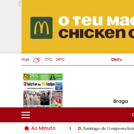
PUB.
DMtv
Hoje
17ºC
28ºC
Braga
Ao Minuto
o do mundo da moda
|
Santiago de Compostela inaugura XVI Jog
D.