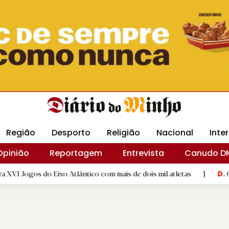
Revista Minha
Gráfica DM
Livraria DM
Arquidio
Região
Desporto
Religião
Nacional
Inte
Opinião
Reportagem
Entrevista
Canudo D
 Eixo Atlântico com mais de dois mil atletas
|
GD "Os Alegri
D.