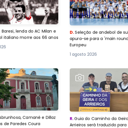
 Baresi, lenda do AC Milan e
D.
Seleção de andebol de su
l italiano morre aos 66 anos
apura-se para a 'main round
Europeu
2026
1 agosto 2026
Abrunhosa, Camané e Dillaz
R.
Guia do Caminho da Geira
as de Paredes Coura
Arrieiros será traduzido para