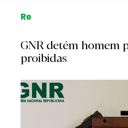
Região.
GNR detém homem po
proibidas