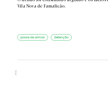
Vila Nova de Famalicão.
posse de armas
detenção
PUB.