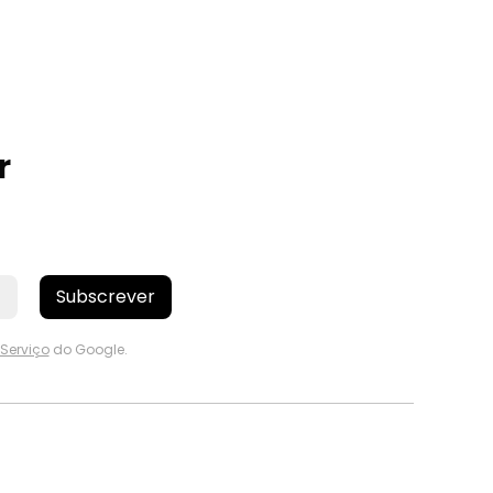
r
Subscrever
Serviço
do Google.