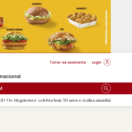
cese Braga
Torne-se assinante
Login
rnacional
M
enses" celebra hoje 50 anos e realiza amanhã a festa comemorativa