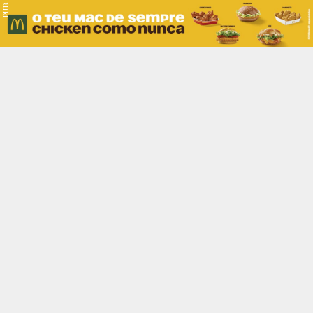
PUB.
Braga
Região
Desporto
Religião
Nacional
Internacional