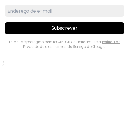
Subscrever
Este site é protegido pelo reCAPTCHA e aplicam-se a
Política de
Privacidade
e os
Termos de Serviço
do Google.
PUB.