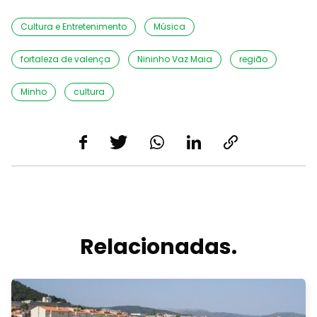
Cultura e Entretenimento
Música
fortaleza de valença
Nininho Vaz Maia
região
Minho
cultura
Relacionadas.