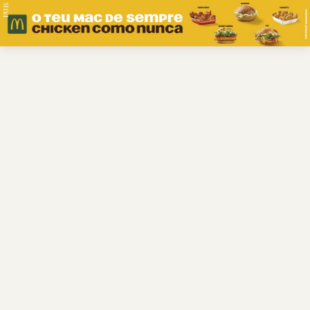
PUB.
Braga
Região
Desporto
Religião
Nacional
Internacional