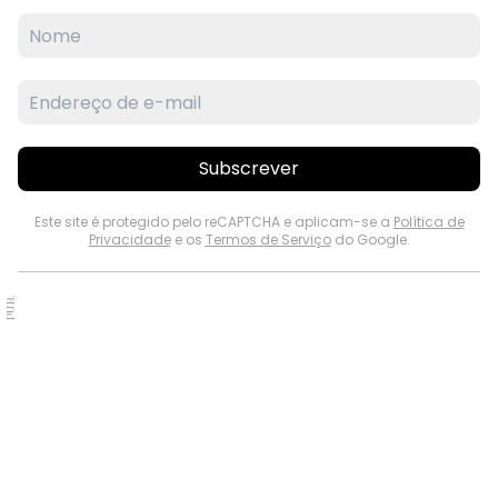
Subscrever
Este site é protegido pelo reCAPTCHA e aplicam-se a
Política de
Privacidade
e os
Termos de Serviço
do Google.
PUB.