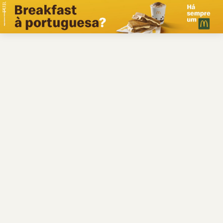
PUB.
Braga
Região
Desporto
Religião
Nacional
Internacional