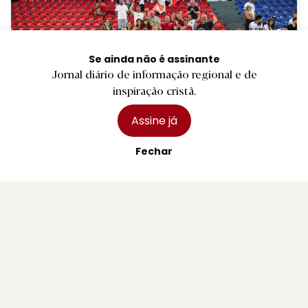
Se ainda não é assinante
Jornal diário de informação regional e de
inspiração cristã.
Assine já
D.
Seleção de andebol de sub-18 apura-se
Fechar
para a 'main round' do Europeu
1 agosto 2026