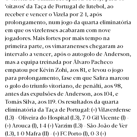
‘oitavos’ da Taça de Portugal de futebol, ao
receber e vencer o Vizela por 2-1, após
prolongamento, num jogo da quarta eliminatória
em que os vizelenses acabaram com nove
jogadores. Mais fortes por mais tempo na
primeira parte, os vimaranenses chegaram ao
intervalo a vencer, após o autogolo de Anderson,
mas a equipa treinada por Álvaro Pacheco
empatou por Kévin Zohi, aos 81, e levou o jogo
para prolongamento, fase em que Safira marcou
o golo do triunfo vitoriano, de penálti, aos 98,
antes das expulsões de Anderson, aos 104, e
Tomás Silva, aos 119. Os
resultados da quarta
eliminatória da Taça de Portugal
: (+) Vilaverdense
(L3) - Oliveira do Hospital (L3), 7-0 Gil Vicente (I) -
(+) Arouca (I), 1-4 (+) Varzim (L3) - São João de Ver
(L3), 1-0 Mafra (II) - (+) FC Porto (I), 0-3 (+)