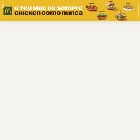
PUB.
Braga
Região
Desporto
Religião
Nacional
Internacional