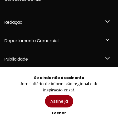
Redação
Departamento Comercial
Publicidade
Se ainda não é assinante
Jornal diário de informação regional e de
Privacidade e Cookies
inspiração cristã.
Termos e Condições
Declaração de compromisso FSC®
Política de Confidencialidade
Assine já
Editar Cookies
for tomorrow by
LKCOM
2026 Diário do Minho, Lda. © Todos os direitos reservados
Fechar