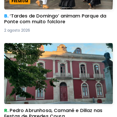
PREMIUM
B.
‘Tardes de Domingo’ animam Parque da
Ponte com muito folclore
2 agosto 2026
R.
Pedro Abrunhosa, Camané e Dillaz nas
Festas de Paredes Coura