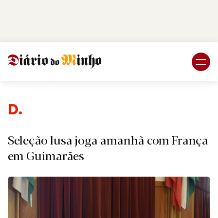
Login
Subscreva DM
Despor
Seleção lusa joga amanhã com França
em Guimarães