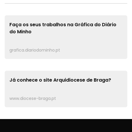
Faça os seus trabalhos na
Gráfica do Diário
do Minho
grafica.diariodominho.pt
Já conhece o site
Arquidiocese de Braga?
www.diocese-braga.pt