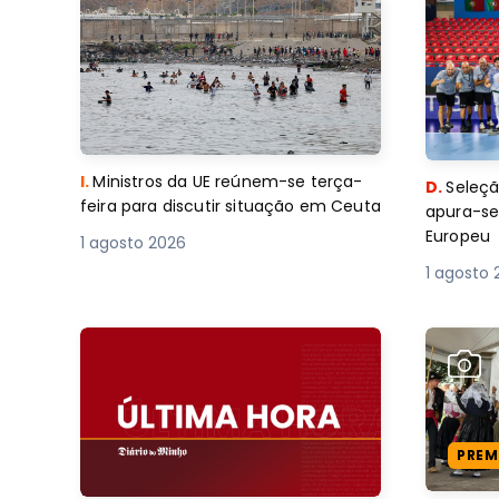
I.
Ministros da UE reúnem-se terça-
D.
Seleçã
feira para discutir situação em Ceuta
apura-se
Europeu
1 agosto 2026
1 agosto 
PREM