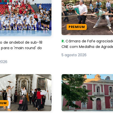
PREMIUM
R.
Câmara de Fafe agraciad
o de andebol de sub-18
CNE com Medalha de Agra
 para a 'main round' do
5 agosto 2026
2026
IUM