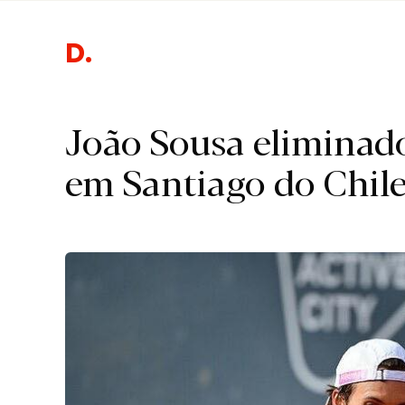
Desp
João Sousa eliminad
em Santiago do Chil