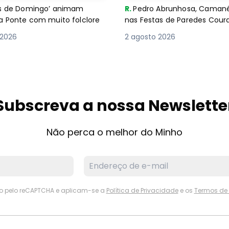
es de Domingo’ animam
R.
Pedro Abrunhosa, Camané 
a Ponte com muito folclore
nas Festas de Paredes Cour
 2026
2 agosto 2026
Subscreva a nossa Newslette
Não perca o melhor do Minho
ido pelo reCAPTCHA e aplicam-se a
Política de Privacidade
e os
Termos de 