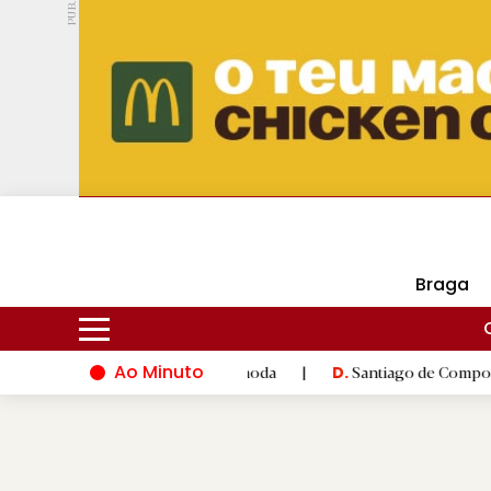
PUB.
DMtv
Hoje
18ºC
28ºC
Braga
Ao Minuto
novação do mundo da moda
|
Santiago de Compostela inaugura X
D.