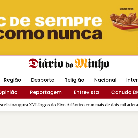
Revista Minha
Gráfica DM
Livraria DM
Arquidio
Região
Desporto
Religião
Nacional
Inte
Opinião
Reportagem
Entrevista
Canudo D
VI Jogos do Eixo Atlântico com mais de dois mil atletas
|
Luí
D.