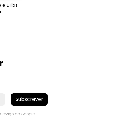
e Dillaz
a
r
Subscrever
Serviço
do Google.