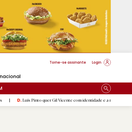
cese Braga
Torne-se assinante
Login
rnacional
M
s Pinto quer Gil Vicente com identidade e a respeitar 'herança'
|