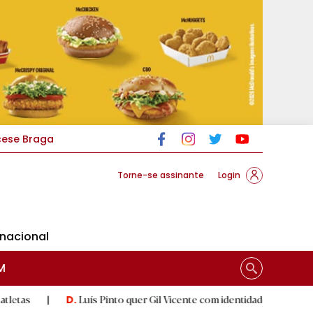
cese Braga
Torne-se assinante
Login
rnacional
M
Luís Pinto quer Gil Vicente com identidade e a respeitar 'herança'
|
.