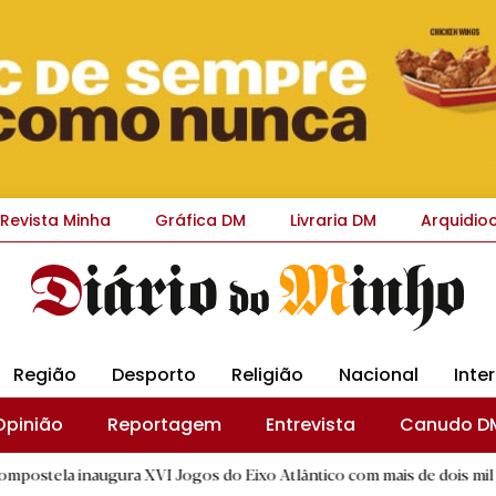
Revista Minha
Gráfica DM
Livraria DM
Arquidio
Região
Desporto
Religião
Nacional
Inte
Opinião
Reportagem
Entrevista
Canudo D
ra XVI Jogos do Eixo Atlântico com mais de dois mil atletas
|
D