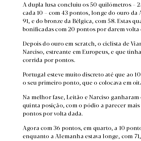
A dupla lusa concluiu os 50 quilómetros – 25
cada 10 – com 43 pontos, longe do ouro da
91, e do bronze da Bélgica, com 58. Estas q
bonificadas com 20 pontos por darem volta
Depois do ouro em scratch, o ciclista de Via
Narciso, estreante em Europeus, e que tinh
corrida por pontos.
Portugal esteve muito discreto até que ao 10.
o seu primeiro ponto, que o colocava em oit
Na melhor fase, Leitão e Narciso ganharam o
quinta posição, com o pódio a parecer m
pontos por volta dada.
Agora com 36 pontos, em quarto, a 10 pontos
enquanto a Alemanha estava longe, com 71, 