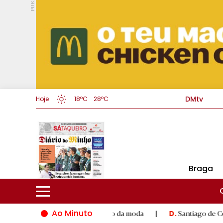
PUB.
DMtv
Hoje
18ºC
28ºC
Braga
Ao Minuto
 à inovação do mundo da moda
|
Santiago de Compostela inaugu
D.