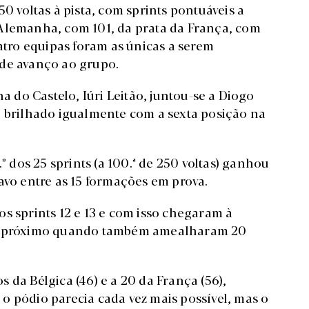
0 voltas à pista, com sprints pontuáveis a
 Alemanha, com 101, da prata da França, com
uatro equipas foram as únicas a serem
 de avanço ao grupo.
na do Castelo, Iúri Leitão, juntou-se a Diogo
a brilhado igualmente com a sexta posição na
º dos 25 sprints (a 100.ª de 250 voltas) ganhou
avo entre as 15 formações em prova.
s sprints 12 e 13 e com isso chegaram à
ais próximo quando também amealharam 20
 da Bélgica (46) e a 20 da França (56),
o pódio parecia cada vez mais possível, mas o