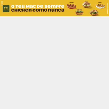
PUB.
Braga
Região
Desporto
Religião
Nacional
Internacional