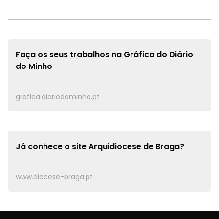
Faça os seus trabalhos na
Gráfica do Diário
do Minho
grafica.diariodominho.pt
Já conhece o site
Arquidiocese de Braga?
www.diocese-braga.pt