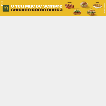
PUB.
Braga
Região
Desporto
Religião
Nacional
Internacional