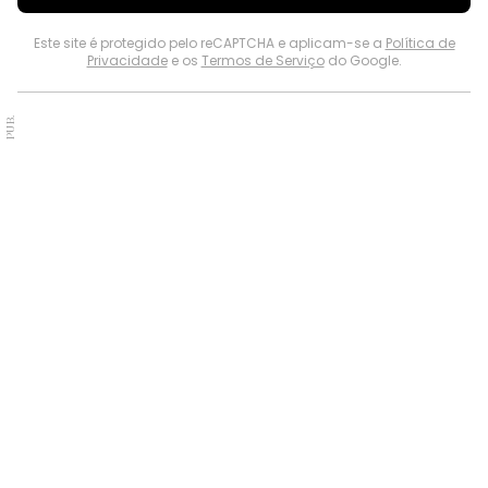
Este site é protegido pelo reCAPTCHA e aplicam-se a
Política de
Privacidade
e os
Termos de Serviço
do Google.
PUB.