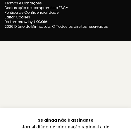
Termos e Condições
Declaração de compromisso FSC®
Política de Confidencialidade
Editar Cookies
for tomorrow by
LKCOM
2026 Diário do Minho, Lda. © Todos os direitos reservados
Se ainda não é assinante
Jornal diário de informação regional e de