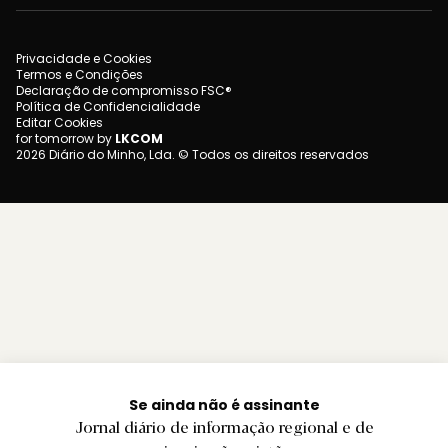
Privacidade e Cookies
Termos e Condições
Declaração de compromisso FSC®
Política de Confidencialidade
Editar Cookies
for tomorrow by
LKCOM
2026 Diário do Minho, Lda. © Todos os direitos reservados
Se ainda não é assinante
Jornal diário de informação regional e de