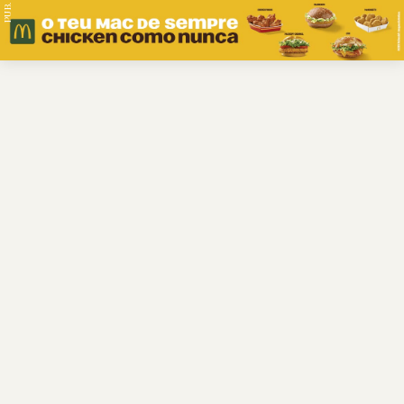
PUB.
Braga
Região
Desporto
Religião
Nacional
Internacional