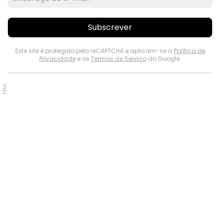
Subscrever
Este site é protegido pelo reCAPTCHA e aplicam-se a
Política de
Privacidade
e os
Termos de Serviço
do Google.
PUB.