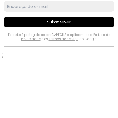
Subscrever
Este site é protegido pelo reCAPTCHA e aplicam-se a
Política de
Privacidade
e os
Termos de Serviço
do Google.
PUB.