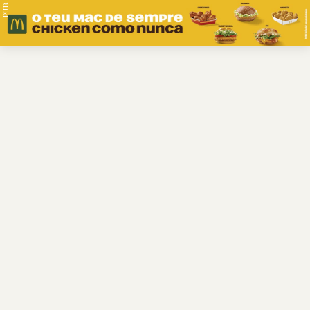
PUB.
Braga
Região
Desporto
Religião
Nacional
Internacional