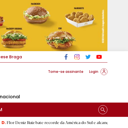
cese Braga
Torne-se assinante
Login
rnacional
M
z Ruiz bate recorde da América do Sul e alcança segunda melhor mar