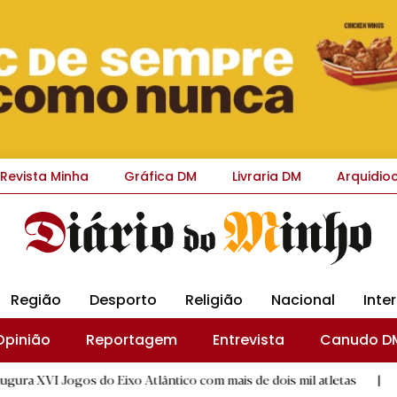
Revista Minha
Gráfica DM
Livraria DM
Arquidio
Região
Desporto
Religião
Nacional
Inte
Opinião
Reportagem
Entrevista
Canudo D
os do Eixo Atlântico com mais de dois mil atletas
|
Flor Deni
D.