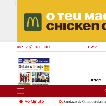
PUB.
DMtv
Hoje
16ºC
30ºC
Braga
Ao Minuto
o do mundo da moda
|
Santiago de Compostela inaugura XVI Jog
D.