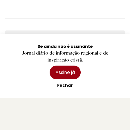
Faça os seus trabalhos na
Gráfica do Diário
do Minho
Se ainda não é assinante
Jornal diário de informação regional e de
inspiração cristã.
grafica.diariodominho.pt
Assine já
Fechar
Já conhece o site
Arquidiocese de Braga?
www.diocese-braga.pt