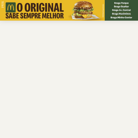
PUB.
Braga
Região
Desporto
Religião
Nacional
Internacional