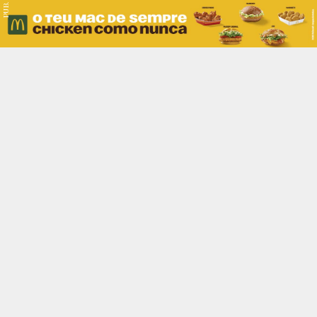
PUB.
Braga
Região
Desporto
Religião
Nacional
Internacional