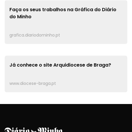
Faça os seus trabalhos na
Gráfica do Diário
do Minho
grafica.diariodominho.pt
Já conhece o site
Arquidiocese de Braga?
www.diocese-braga.pt