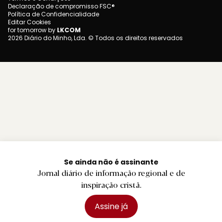
Declaração de compromisso FSC®
Política de Confidencialidade
Editar Cookies
for tomorrow by
LKCOM
2026 Diário do Minho, Lda. © Todos os direitos reservados
Se ainda não é assinante
Jornal diário de informação regional e de
inspiração cristã.
Assine já