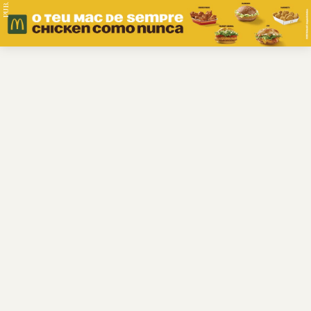
PUB.
Braga
Região
Desporto
Religião
Nacional
Internacional