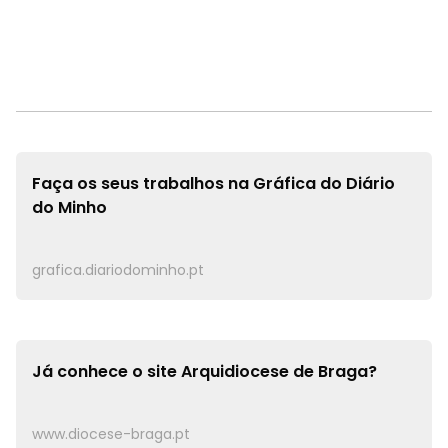
Faça os seus trabalhos na
Gráfica do Diário
do Minho
grafica.diariodominho.pt
Já conhece o site
Arquidiocese de Braga?
www.diocese-braga.pt