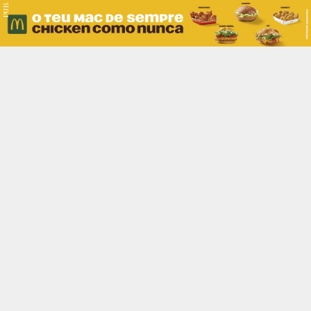
PUB.
Braga
Região
Desporto
Religião
Nacional
Internacional