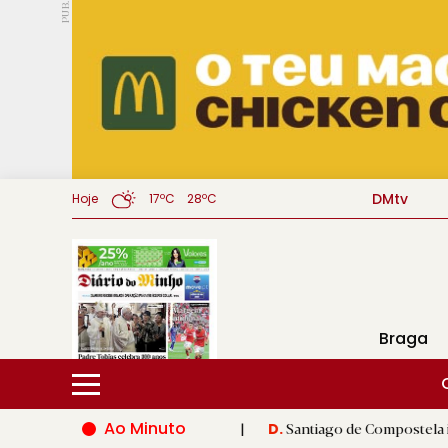
PUB.
DMtv
Hoje
17ºC
28ºC
Braga
Ao Minuto
o do mundo da moda
|
Santiago de Compostela inaugura XVI Jog
D.