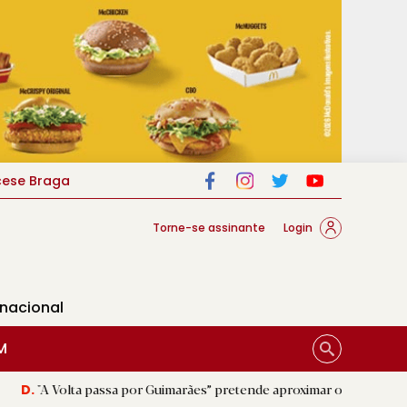
cese Braga
Torne-se assinante
Login
rnacional
M
 passa por Guimarães” pretende aproximar o público do ciclismo
|