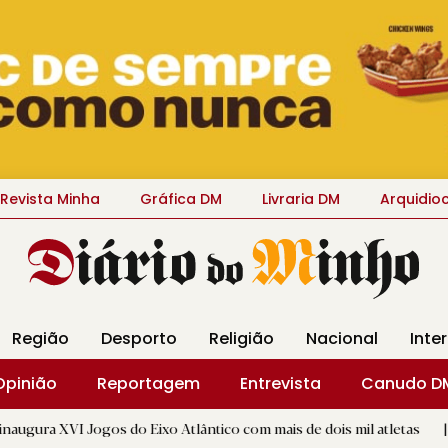
Revista Minha
Gráfica DM
Livraria DM
Arquidio
Região
Desporto
Religião
Nacional
Inte
Opinião
Reportagem
Entrevista
Canudo D
os do Eixo Atlântico com mais de dois mil atletas
|
"A Volta
D.